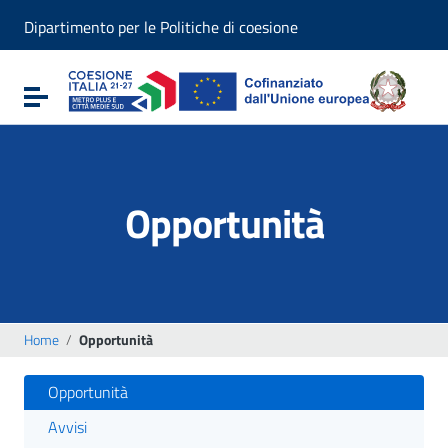
Vai ai contenuti
Dipartimento per le Politiche di coesione
Vai al menu di navigazione
Vai al footer
Attiva / disattiva la navigazione
Opportunità
Home
/
Opportunità
Opportunità
Avvisi